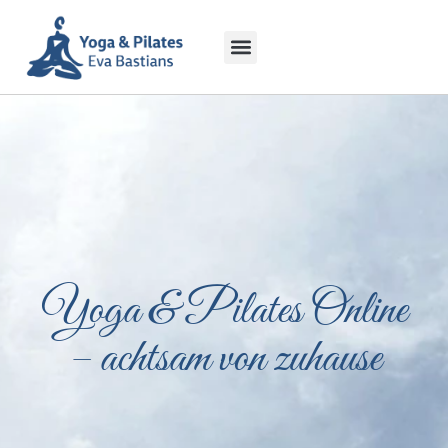
Yoga & Pilates Online
– achtsam von zuhause