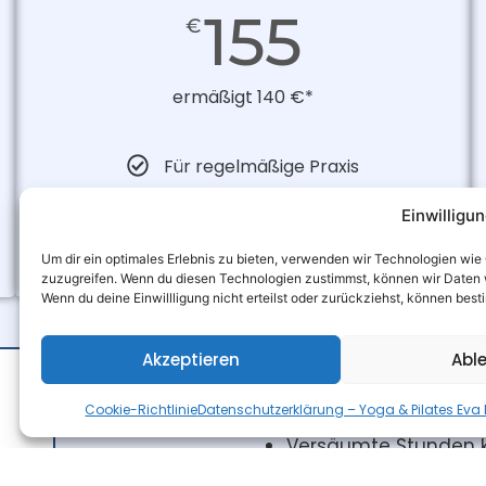
155
€
ermäßigt 140 €*
Für regelmäßige Praxis
Einwilligu
Jetzt anfragen
Um dir ein optimales Erlebnis zu bieten, verwenden wir Technologien wi
zuzugreifen. Wenn du diesen Technologien zustimmst, können wir Daten wi
Wenn du deine Einwillligung nicht erteilst oder zurückziehst, können be
Kurseinheiten – Ablauf &
Akzeptieren
Abl
Der Unterricht findet
Cookie-Richtlinie
Datenschutzerklärung – Yoga & Pilates Eva
Eine Kurseinheit umfa
Versäumte Stunden k
nachgeholt oder erst