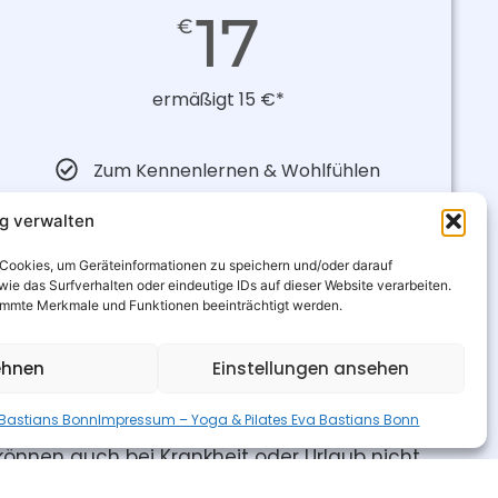
17
€
ermäßigt 15 €*
Zum Kennenlernen & Wohlfühlen
ng verwalten
Jetzt anfragen
e Cookies, um Geräteinformationen zu speichern und/oder darauf
e das Surfverhalten oder eindeutige IDs auf dieser Website verarbeiten.
stimmte Merkmale und Funktionen beeinträchtigt werden.
 Teilnahme
ehnen
Einstellungen ansehen
 wöchentlich und fortlaufend statt.
 Bastians Bonn
Impressum – Yoga & Pilates Eva Bastians Bonn
sst 10 fortlaufende Termine.
önnen auch bei Krankheit oder Urlaub nicht
attet werden.